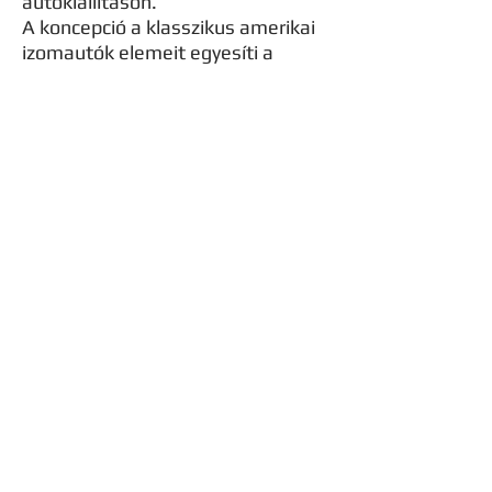
autókiállításon.
A koncepció a klasszikus amerikai
izomautók elemeit egyesíti a
legmodernebb techológiával, mivel
a pályázat témája "Amerika új
ikonja" volt.A koncepció
megalkotásakor az izomautókat
vettem alapul, és hogy a kapcsolat
egyértelmű legyen, a forma ezen
ikonok arányaira épül: hosszú orr-
rész, hátratolt utaskabin, csapott
hátsó szélvédő, és rövid far-rész.
Emellett jellemző a nagy méret, és
a nagy tengelytáv is.A forma egyéb
részletei inkább modernek, mint
például az ék alakú orr, vagy az „A”
oszlop nélküli kialakítás. Stílusában
a formaterv nagyon letisztult. Az
orron alaphelyzetben csak a
légbeömlők látszanak, a rejtett