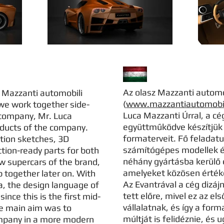
Az olasz Mazzanti autom
 Mazzanti automobili
(
www.mazzantiautomobili
 we work together side-
Luca Mazzanti Úrral, a cé
 company, Mr. Luca
együttműködve készítjük 
oducts of the company.
formaterveit. Fő feladatu
ation sketches, 3D
számítógépes modellek é
tion-ready parts for both
néhány gyártásba kerülő 
ew supercars of the brand,
amelyeket közösen értékel
 together later on. With
Az Evantrával a cég dizáj
ra, the design language of
tett előre, mivel ez az e
ince this is the first mid-
vállalatnak, és így a form
he main aim was to
múltját is felidéznie, és
ompany in a more modern