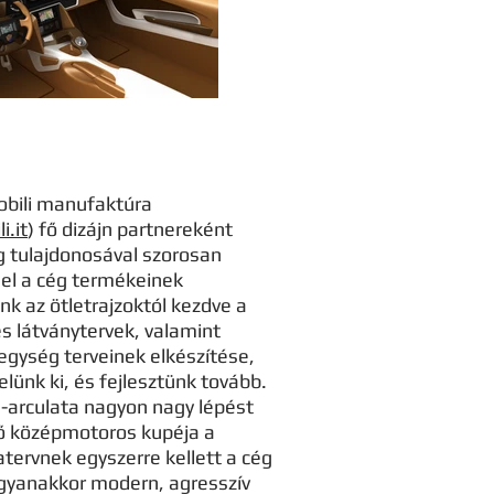
obili manufaktúra
.it
) fő dizájn partnereként
g tulajdonosával szorosan
el a cég termékeinek
nk az ötletrajzoktól kezdve a
s látványtervek, valamint
egység terveinek elkészítése,
ünk ki, és fejlesztünk tovább.
n-arculata nagyon nagy lépést
lső középmotoros kupéja a
atervnek egyszerre kellett a cég
 ugyanakkor modern, agresszív