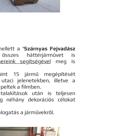
mellett a
'Szárnyas Fejvadász
szes háttérjárművet is
ereink segítségével
meg is
int 15 jármű megépítését
utaci jelenetekben, illetve a
peltek a filmben.
alakítások után is teljesen
 néhány dekorációs célokat
álogatás a járművekről.