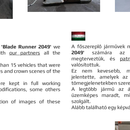
A főszereplő járművek 
r
'Blade Runner 2049'
we
2049'
számára az ös
with
our partners
all the
megterveztük, és
patn
valósítottuk.
than 15 vehicles that were
Ez nem kevesebb, m
s and crown scenes of the
jelentette, amelyek az 
tömegjelenetekben szere
re kept in full working
A legtöbb jármű az át
odifications, some others
üzemképes maradt, míg
szolgált.
tion of images of these
Alább található egy képv