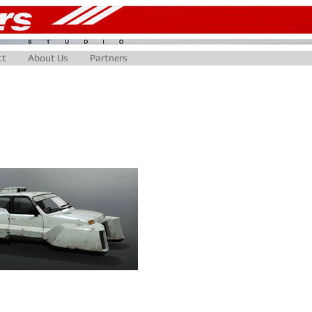
ct
About Us
Partners